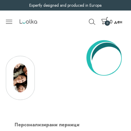
Expertly designed and produced in Europe.
0
ден
0
Персонализирани перници