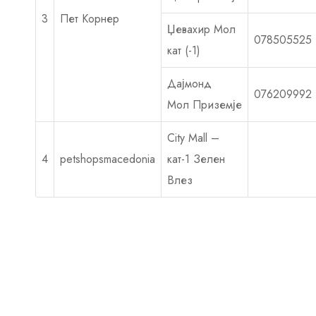
3
Пет Корнер
Џевахир Мол
078505525
кат (-1)
Дајмонд
076209992
Мол Приземје
City Mall –
4
petshopsmacedonia
кат-1 Зелен
Влез