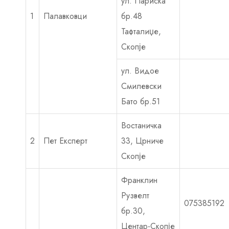
ул. Париска
1
Палавковци
бр.48
Тафталиџе,
Скопје
ул. Видое
Смилевски
Бато бр.51
Востаничка
2
Пет Експерт
33, Црниче
Скопје
Франклин
Рузвелт
075385192
бр.30,
Центар-Скопје