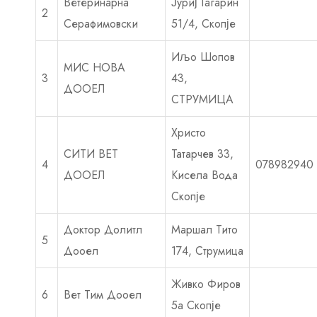
Ветеринарна
Јуриј Гагарин
2
Серафимовски
51/4, Скопје
Иљо Шопов
МИС НОВА
3
43,
ДООЕЛ
СТРУМИЦА
Христо
СИТИ ВЕТ
Татарчев 33,
4
078982940
ДООЕЛ
Кисела Вода
Скопје
Доктор Долитл
Маршал Тито
5
Дооел
174, Струмица
Живко Фиров
6
Вет Тим Дооел
5а Скопје