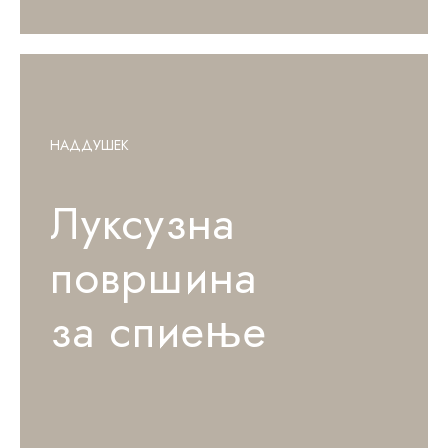
НАДДУШЕК
Луксузна
површина
за спиење