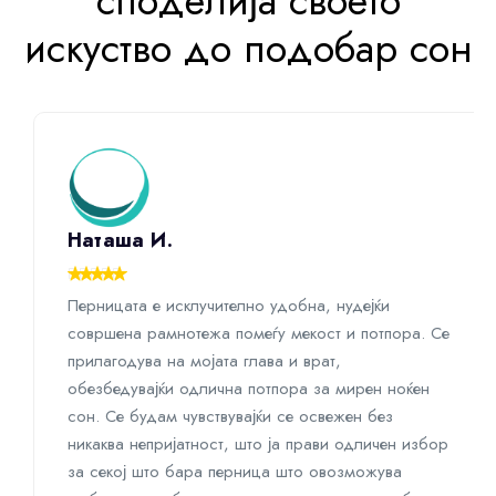
с
п
о
д
е
л
и
ј
а
с
в
о
е
т
о
и
с
к
у
с
т
в
о
д
о
п
о
д
о
б
а
р
с
о
н
Наташа И.
Перницата е исклучително удобна, нудејќи
совршена рамнотежа помеѓу мекост и потпора. Се
прилагодува на мојата глава и врат,
обезбедувајќи одлична потпора за мирен ноќен
сон. Се будам чувствувајќи се освежен без
никаква непријатност, што ја прави одличен избор
за секој што бара перница што овозможува