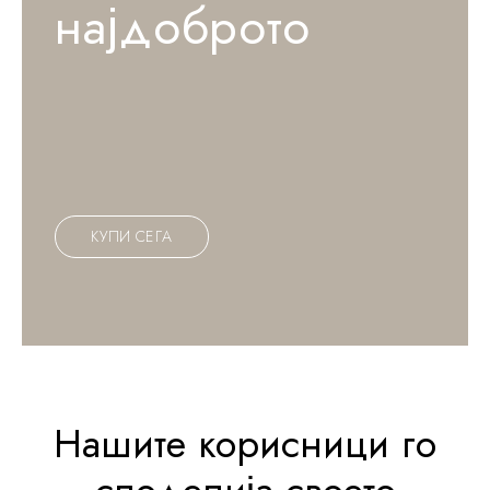
најдоброто
К
У
П
И
С
Е
Г
А
Н
а
ш
и
т
е
к
о
р
и
с
н
и
ц
и
г
о