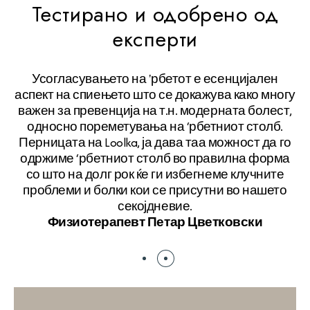
Тестирано и одобрено од
експерти
и
Усогласувањето на 'рбетот е есенцијален
аспект на спиењето што се докажува како многу
а,
важен за превенција на т.н. модерната болест,
о
односно пореметувања на ‘рбетниот столб.
Перницата на Loolka, ја дава таа можност да го
уку
одржиме ‘рбетниот столб во правилна форма
со што на долг рок ќе ги избегнеме клучните
проблеми и болки кои се присутни во нашето
секојдневие.
Физиотерапевт Петар Цветковски