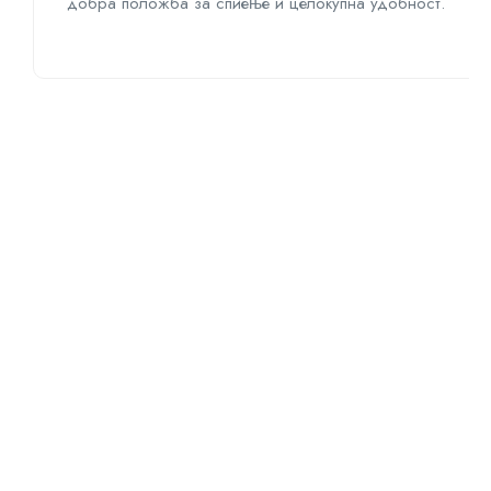
добра положба за спиење и целокупна удобност.
Ние
во
Loolka
веруваме
дека
спиењето
треба
да
биде
според
потребите
на
вашето
тело.
Токму
поради
тоа
создаваме
персонализирани
решенија
за
удобност
и
здравје,
бидејќи
сонот
не
е
само
есенционален
туку
е
и
личен.