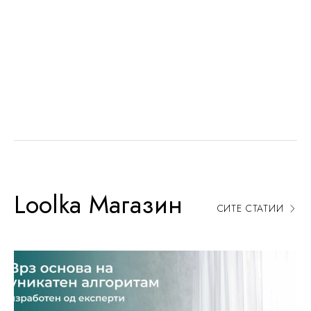
Н
А
Ш
А
Т
А
Ф
И
Л
О
З
О
Ф
И
Ј
А
L
o
o
l
k
a
М
а
г
а
з
и
н
СИТЕ СТАТИИ