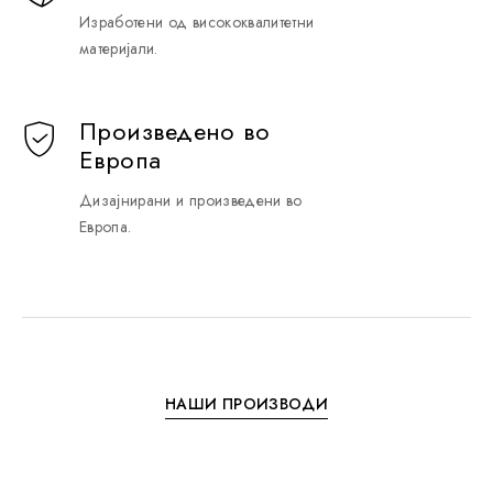
Изработени од висококвалитетни
материјали.
Произведено во
Европа
Дизајнирани и произведени во
Европа.
Н
А
Ш
И
П
Р
О
И
З
В
О
Д
И