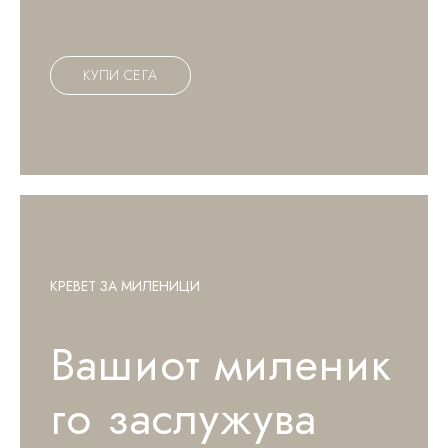
К
У
П
И
С
Е
Г
А
КРЕВЕТ ЗА МИЛЕНИЦИ
Вашиот миленик
го заслужува