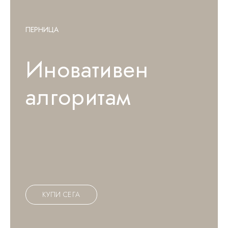
ПЕРНИЦА
Иновативен
алгоритам
К
У
П
И
С
Е
Г
А