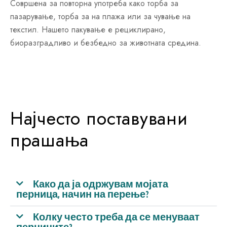
Совршена за повторна употреба како торба за
пазарување, торба за на плажа или за чување на
текстил. Нашето пакување е рециклирано,
биоразградливо и безбедно за животната средина.
Најчесто поставувани
прашања
Како да ја одржувам мојата
перница, начин на перење?
Колку често треба да се менуваат