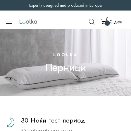
Expertly designed and produced in Europe.
0
ден
0
Pillows
LOOLKA
Перници
30 Ноќи тест период