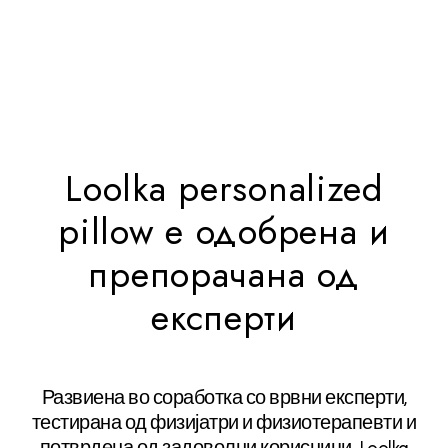
К
У
П
И
С
Е
Г
А
Loolka personalized
pillow е одобрена и
препорачана од
експерти
Развиена во соработка со врвни експерти,
"
тестирана од физијатри и физиотерапевти и
b
потврдена од задоволни корисници. Loolka
t