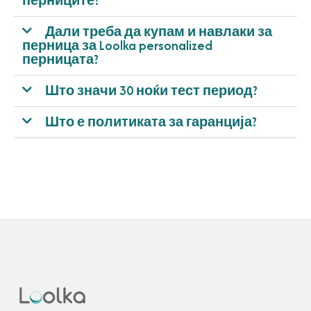
перниците?
Дали треба да купам и навлаки за
перница за Loolka personalized
перницата?
Што значи 30 ноќи тест период?
Што е политиката за гаранција?