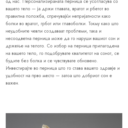
од нас. Персонализираната перница се усогласува со
вашето тело — ја држи главата, вратот и рбетот во
правилна положба, спречувајќи непријатности како
болки во вратот, грбот или главоболки. Токму како што
неудобните чевли создаваат проблеми, така и
несоодветна перница може да го наруши вашиот сон и
држење на телото. Со избор на перница прилагодена
на вашето тело, го подобрувате квалитетот на сонот, се
будите без болка и се чувствувате обновено.
Инвестирајте во перница што го става вашето здравје и
удобност на прво место — затоа што добриот сон е
важен.