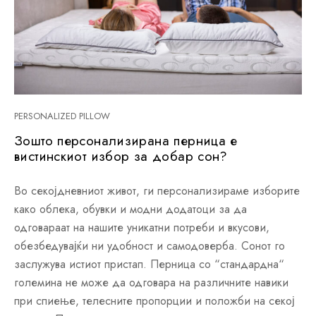
PERSONALIZED PILLOW
Зошто персонализирана перница е
вистинскиот избор за добар сон?
Во секојдневниот живот, ги персонализираме изборите
како облека, обувки и модни додатоци за да
одговараат на нашите уникатни потреби и вкусови,
обезбедувајќи ни удобност и самодоверба. Сонот го
заслужува истиот пристап. Перница со “стандардна“
големина не може да одговара на различните навики
при спиење, телесните пропорции и положби на секој