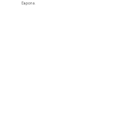
Европа.
Loolka Personalized
перница