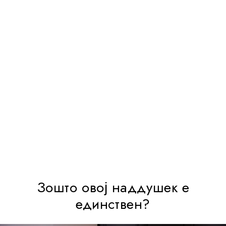
Зошто овој наддушек е
единствен?