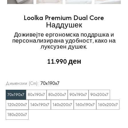
Loolka Premium Dual Core
Наддушек
Доживејте ергономска поддршка и
персонализирана удобност, како на
луксузен душек.
11.990
ден
Димензии (cm):
70x190x7
70x190x7
80x190x7
80x200x7
90x190x7
90x200x7
120x200x7
140x190x7
140x200x7
160x190x7
160x200x7
180x200x7