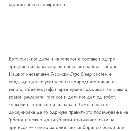
јадрото лесно превртете го.
Ергономскиот дизајн на топерот е составен од три
прецизно избалансирани слоја што работат заедно.
Нашиот иновативен 7-зонски
Ergo Sleep
систем е
создаден да се усогласи со природните линии на
телото, обезбедувајќи таргетирана поддршка за главата,
вратот, рамената, горниот и долниот дел од грбот,
колковите, колената и стапалата. Секоја зона е
дизајнирана да го одржува правилното порамнување на
‘рбетот и нежно да ги ублажи критичните точки на
притисок — клучно за оние што се борат со болки или