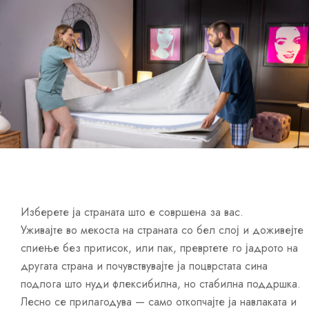
Изберете ја страната што е совршена за вас.
Уживајте во мекоста на страната со бел слој и доживејте
спиење без притисок, или пак, превртете го јадрото на
другата страна и почувствувајте ја поцврстата сина
подлога што нуди флексибилна, но стабилна поддршка.
Лесно се прилагодува — само откопчајте ја навлаката и