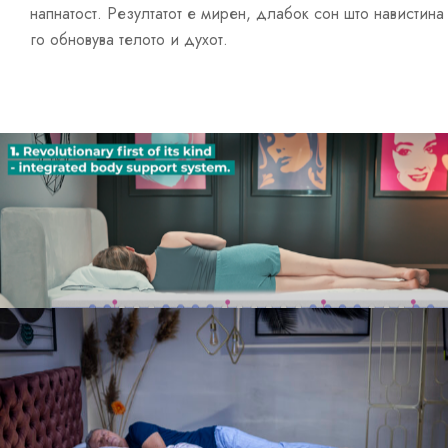
напнатост. Резултатот е мирен, длабок сон што навистина
го обновува телото и духот.