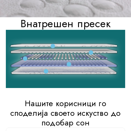
Внатрешен пресек
3D везените двојни
кругови
Нашите корисници го
споделија своето искуство до
висококвалитетни
подобар сон
вискозни влакна