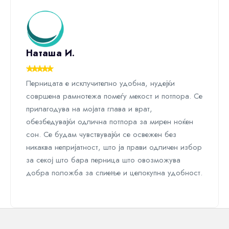
Наташа И.
Перницата е исклучително удобна, нудејќи
совршена рамнотежа помеѓу мекост и потпора. Се
прилагодува на мојата глава и врат,
обезбедувајќи одлична потпора за мирен ноќен
сон. Се будам чувствувајќи се освежен без
никаква непријатност, што ја прави одличен избор
за секој што бара перница што овозможува
добра положба за спиење и целокупна удобност.