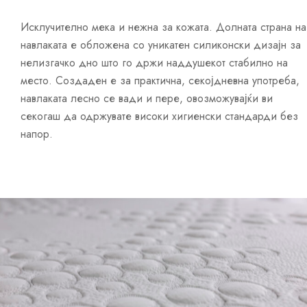
Исклучително мека и нежна за кожата. Долната страна на
навлаката е обложена со уникатен силиконски дизајн за
нелизгачко дно што го држи наддушекот стабилно на
место. Создаден е за практична, секојдневна употреба,
навлаката лесно се вади и пере, овозможувајќи ви
секогаш да одржувате високи хигиенски стандарди без
напор.