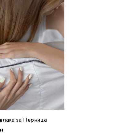
авлака за Перница
н