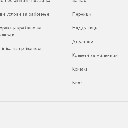
то поставувани прашања
За нас
ти услови за работење
Перници
орака и враќање на
Наддушеци
изводи
Додатоци
итика на приватност
Кревети за миленици
Контакт
Блог