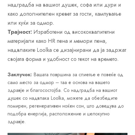
надградба на вашиот душек, софа или дури и
како дополнителен кревет за гости, кампување
или куќи за одмор.
Трајност:
Изработени од висококвалитетни
материјали како HR пена и мемори пена,
надвлаките Loolka се дизајнирани да ја задржат
својата форма и удобност со текот на времето.
Заклучок:
Вашата површина за спиење е повеќе од
само место за одмор – таа е основа на вашето
здравје и благосостојба. Со надградба на вашиот
душек со надвлака Loolka, можете да обезбедите
помирен, регенеративен ноќен сон, што доведува до
подобра енергија, расположение и целокупно
здравје.