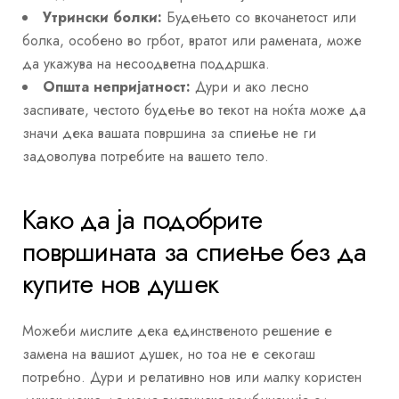
Утрински болки:
Будењето со вкочанетост или
болка, особено во грбот, вратот или рамената, може
да укажува на несоодветна поддршка.
Општа непријатност:
Дури и ако лесно
заспивате, честото будење во текот на ноќта може да
значи дека вашата површина за спиење не ги
задоволува потребите на вашето тело.
Како да ја подобрите
површината за спиење без да
купите нов душек
Можеби мислите дека единственото решение е
замена на вашиот душек, но тоа не е секогаш
потребно. Дури и релативно нов или малку користен