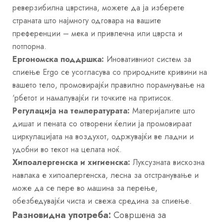
реверзибилна цврстина, можете да ја изберете
страната што најмногу одговара на вашите
преференции – мека и привлечна или цврста и
потпорна.
Ергономска поддршка:
Иновативниот систем за
спиење Ergo се усогласува со природните кривини на
вашето тело, промовирајќи правилно порамнување на
‘рбетот и намалувајќи ги точките на притисок.
Регулација на температурата:
Материјалите што
дишат и пената со отворени ќелии ја промовираат
циркулацијата на воздухот, одржувајќи ве ладни и
удобни во текот на целата ноќ.
Хипоалергенска и хигиенска:
Луксузната вискозна
навлака е хипоалергенска, лесна за отстранување и
може да се пере во машина за перење,
обезбедувајќи чиста и свежа средина за спиење.
Разновидна употреба:
Совршена за