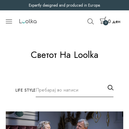
Expertly designed and produced in Europe.
0
ден
0
Светот На Loolka
LIFE STYLE