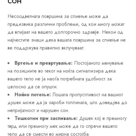
сон
Несоодветната површина за спиење може да
предизвика различни проблеми, од кои многу можат
да влијаат на вашето долгорочно здравје. Некои од
најчестите знаци дека вашата површина за спиење не
ве поддржува правилно вклучуваат:
Вртење и превртување:
Постојаното менување
на позициите во текот на ноќта сигнализира дека
вашето тело не ја наоѓа потребната удобност за
целосно да се опушти.
Ноќно потење:
Лошата пропустливост на вашиот
душек може да ја зароби топлината, што доведува до
непријатност и нарушен сон.
Тешкотии при заспивање:
Душек кој е премногу
тврд или премногу мек може да го спречи вашето
тело да се смести во мирна состојба.