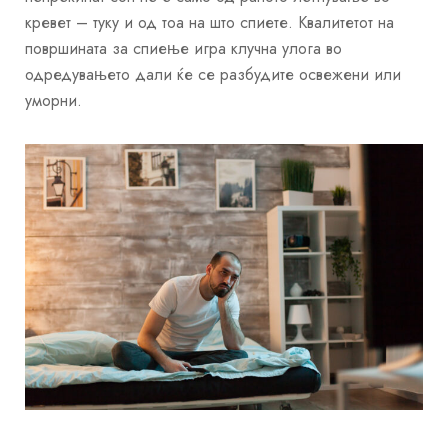
кревет – туку и од тоа на што спиете. Квалитетот на
површината за спиење игра клучна улога во
одредувањето дали ќе се разбудите освежени или
уморни.