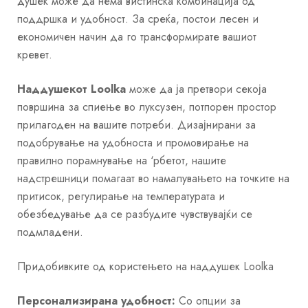
душек може да нема вистинска комбинација од
поддршка и удобност. За среќа, постои лесен и
економичен начин да го трансформирате вашиот
кревет.
Наддушекот Loolka
може да ја претвори секоја
површина за спиење во луксузен, потпорен простор
прилагоден на вашите потреби. Дизајнирани за
подобрување на удобноста и промовирање на
правилно порамнување на ‘рбетот, нашите
надстрешници помагаат во намалувањето на точките на
притисок, регулирање на температурата и
обезбедување да се разбудите чувствувајќи се
подмладени.
Придобивките од користењето на наддушек Loolka
Персонализирана удобност:
Со опции за