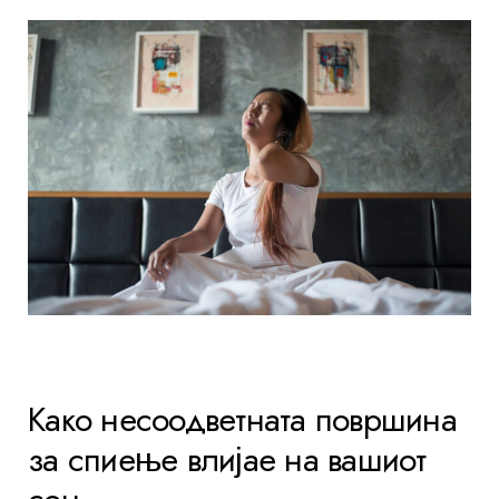
Како несоодветната површина
за спиење влијае на вашиот