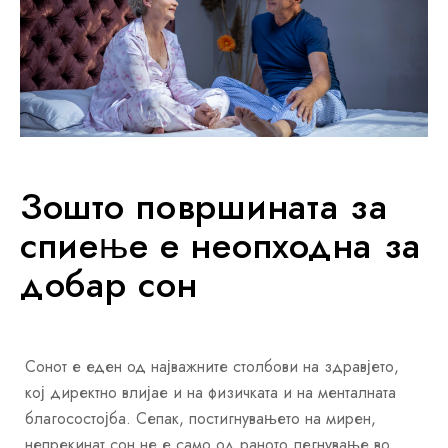
Зошто површината за
спиење е неопходна за
добар сон
Сонот е еден од најважните столбови на здравјето,
кој директно влијае и на физичката и на менталната
благосостојба. Сепак, постигнувањето на мирен,
непрекинат сон не е само од раното легнување во