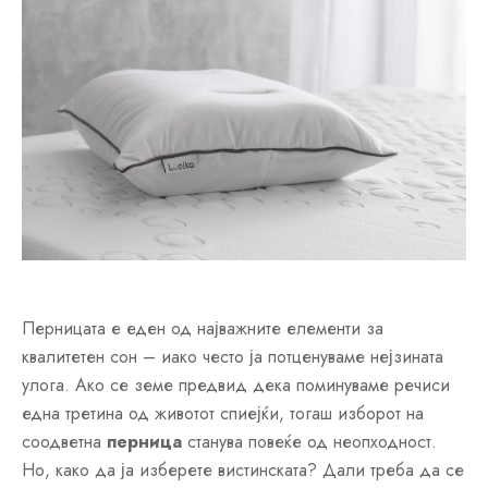
Перницата е еден од најважните елементи за
квалитетен сон – иако често ја потценуваме нејзината
улога. Ако се земе предвид дека поминуваме речиси
една третина од животот спиејќи, тогаш изборот на
соодветна
перница
станува повеќе од неопходност.
Но, како да ја изберете вистинската? Дали треба да се