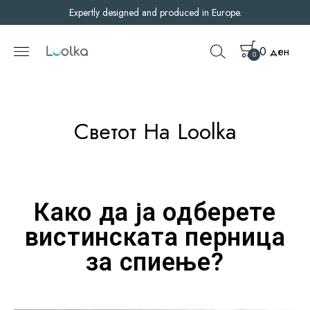
Expertly designed and produced in Europe.
0
ден
0
Светот На Loolka
Како да ја одберете
вистинската перница
за спиење?