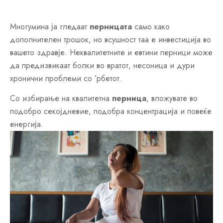
Многумина ја гледаат
перницата
само како
дополнителен трошок, но всушност таа е инвестиција во
вашето здравје. Неквалитетните и евтини перници може
да предизвикаат болки во вратот, несоница и дури
хронични проблеми со ’рбетот.
Со избирање на квалитетна
перница
, вложувате во
подобро секојдневие, подобра концентрација и повеќе
енергија.