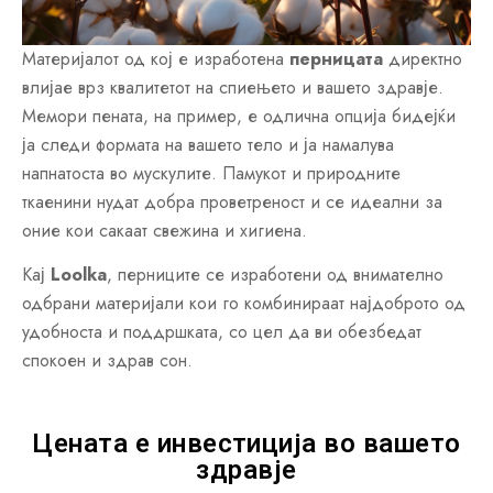
Материјалот од кој е изработена
перницата
директно
влијае врз квалитетот на спиењето и вашето здравје.
Мемори пената, на пример, е одлична опција бидејќи
ја следи формата на вашето тело и ја намалува
напнатоста во мускулите. Памукот и природните
ткаенини нудат добра проветреност и се идеални за
оние кои сакаат свежина и хигиена.
Кај
Loolka
, перниците се изработени од внимателно
одбрани материјали кои го комбинираат најдоброто од
удобноста и поддршката, со цел да ви обезбедат
спокоен и здрав сон.
Цената e инвестиција во вашето
здравје