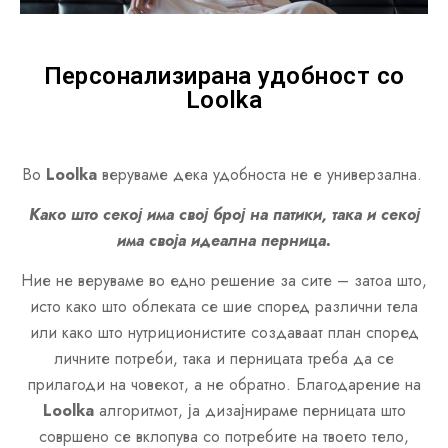
Персонализирана удобност со
Loolka
Во
Loolka
веруваме дека удобноста не е универзална.
Како што секој има свој број на патики, така и секој
има своја идеална перница.
Ние не веруваме во едно решение за сите – затоа што,
исто како што облеката се шие според различни тела
или како што нутриционистите создаваат план според
личните потреби, така и перницата треба да се
прилагоди на човекот, а не обратно. Благодарение на
Loolka
алгоритмот, ја дизајнираме перницата што
совршено се вклопува со потребите на твоето тело,