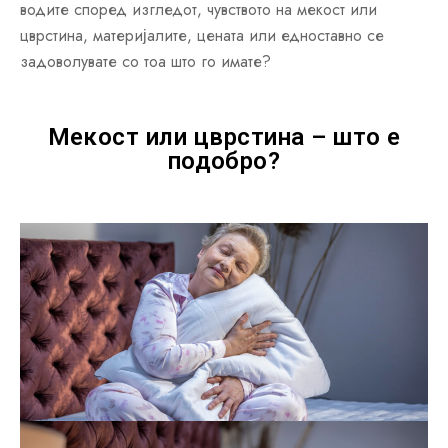
водите според изгледот, чувството на мекост или
цврстина, материјалите, цената или едноставно се
задоволувате со тоа што го имате?
Мекост или цврстина – што е
подобро?