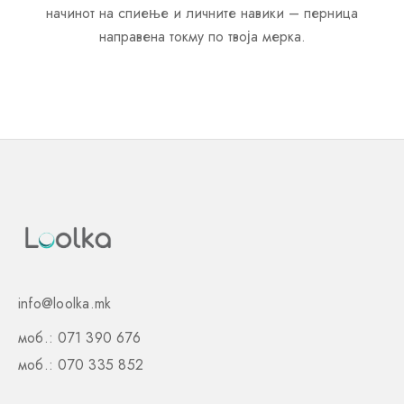
начинот на спиење и личните навики – перница
направена токму по твоја мерка.
info@loolka.mk
моб.: 071 390 676
моб.: 070 335 852