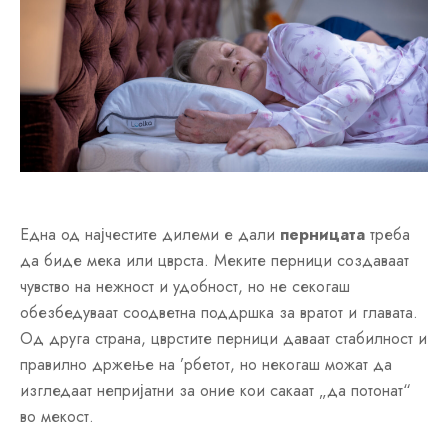
Една од најчестите дилеми е дали
перницата
треба
да биде мека или цврста. Меките перници создаваат
чувство на нежност и удобност, но не секогаш
обезбедуваат соодветна поддршка за вратот и главата.
Од друга страна, цврстите перници даваат стабилност и
правилно држење на ’рбетот, но некогаш можат да
изгледаат непријатни за оние кои сакаат „да потонат“
во мекост.