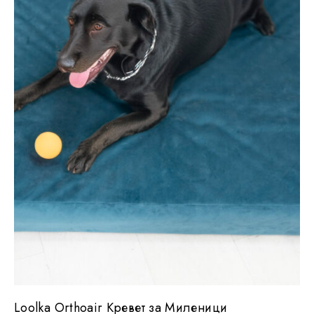
Loolka Orthoair Кревет за Миленици