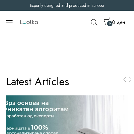
Expertly designed and produced in Europe.
0
ден
0
L
a
t
e
s
t
A
r
t
i
c
l
e
s