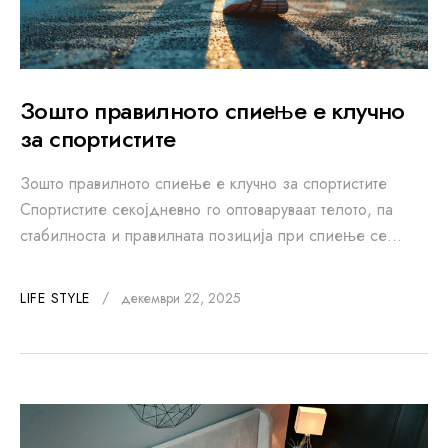
Зошто правилното спиење е клучно
за спортистите
Зошто правилното спиење е клучно за спортистите
Спортистите секојдневно го оптоваруваат телото, па
стабилноста и правилната позиција при спиење се…
LIFE STYLE
декември 22, 2025