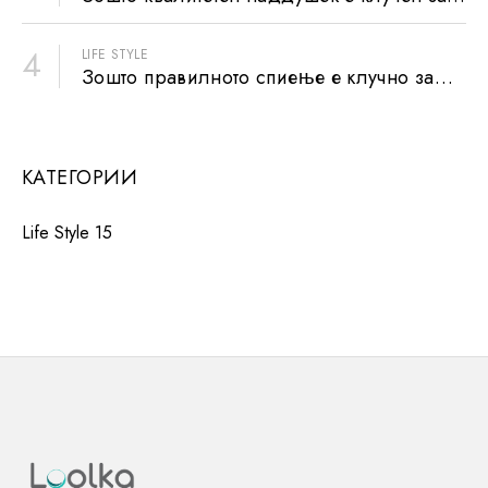
добар и здрав сон?
4
LIFE STYLE
Зошто правилното спиење е клучно за
спортистите
КАТЕГОРИИ
Life Style
15