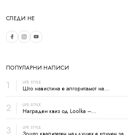
СЛЕДИ НЕ
ПОПУЛАРНИ НАПИСИ
1
LIFE STYLE
Што навистина е алгоритамот на
персонализираната перница?
2
LIFE STYLE
Награден квиз од Loolka –
Персонализирана перница за еден
среќен добитник
3
LIFE STYLE
Зошто квалитетен наддушек е клучен за