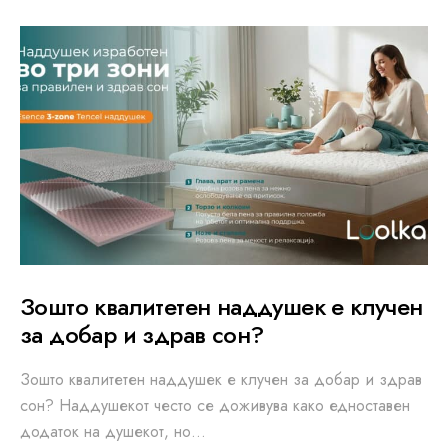
Зошто квалитетен наддушек е клучен
за добар и здрав сон?
Зошто квалитетен наддушек е клучен за добар и здрав
сон? Наддушекот често се доживува како едноставен
додаток на душекот, но…