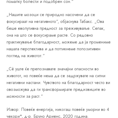
помалку болести и подобрен сон.“
„Нашите мозоци се природно насочени да се
фокусираат на негативното“, објаснува Табакс. „Ова
беше еволутивна предност за преживување. Сепак,
она на што се фокусираме расте. Со редовно
практикување благодарност, можеме да ја промениме
нашата перспектива и да поттикнеме попозитивен
поглед на животот.“
„Сè уште ќе препознавате значајни опасности во
животот, но повеќе нема да се задржувате на ситни
негативни настани. Чувството на благодарност често ви
овозможува да ги трансформирате предизвиците во
можности за раст.“
Извор: Повеќе енергија, никогаш повеќе уморни во 4
чекори*, д-р. Бруно Ариенс, 2020 година.