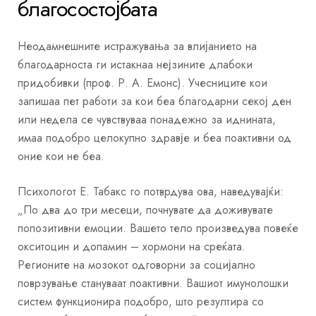
благосостојбата
Неодамнешните истражувања за влијанието на
благодарноста ги истакнаа нејзините длабоки
придобивки (проф. Р. А. Емонс). Учесниците кои
запишаа пет работи за кои беа благодарни секој ден
или недела се чувствуваа понадежно за иднината,
имаа подобро целокупно здравје и беа поактивни од
оние кои не беа.
Психологот Е. Табакс го потврдува ова, наведувајќи:
„По два до три месеци, почнувате да доживувате
попозитивни емоции. Вашето тело произведува повеќе
окситоцин и допамин – хормони на среќата.
Регионите на мозокот одговорни за социјално
поврзување стануваат поактивни. Вашиот имунолошки
систем функционира подобро, што резултира со