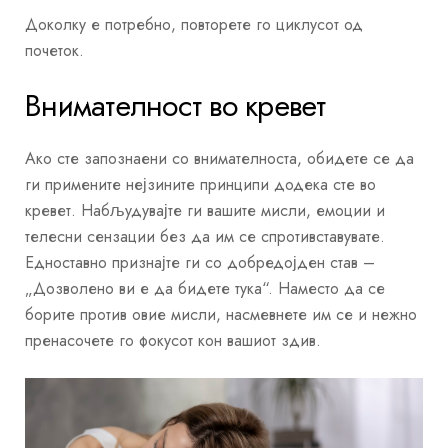
Доколку е потребно, повторете го циклусот од
почеток.
Внимателност во кревет
Ако сте запознаени со внимателноста, обидете се да
ги примените нејзините принципи додека сте во
кревет. Набљудувајте ги вашите мисли, емоции и
телесни сензации без да им се спротивставувате.
Едноставно признајте ги со добредојден став –
„Дозволено ви е да бидете тука“. Наместо да се
борите против овие мисли, насмевнете им се и нежно
пренасочете го фокусот кон вашиот здив.