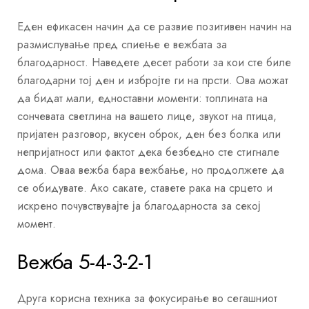
Еден ефикасен начин да се развие позитивен начин на
размислување пред спиење е вежбата за
благодарност. Наведете десет работи за кои сте биле
благодарни тој ден и избројте ги на прсти. Ова можат
да бидат мали, едноставни моменти: топлината на
сончевата светлина на вашето лице, звукот на птица,
пријатен разговор, вкусен оброк, ден без болка или
непријатност или фактот дека безбедно сте стигнале
дома. Оваа вежба бара вежбање, но продолжете да
се обидувате. Ако сакате, ставете рака на срцето и
искрено почувствувајте ја благодарноста за секој
момент.
Вежба 5-4-3-2-1
Друга корисна техника за фокусирање во сегашниот