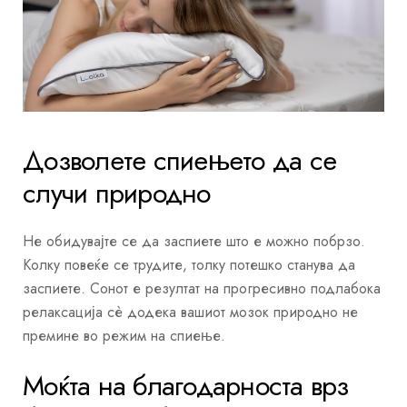
Дозволете спиењето да се
случи природно
Не обидувајте се да заспиете што е можно побрзо.
Колку повеќе се трудите, толку потешко станува да
заспиете. Сонот е резултат на прогресивно подлабока
релаксација сè додека вашиот мозок природно не
премине во режим на спиење.
Моќта на благодарноста врз