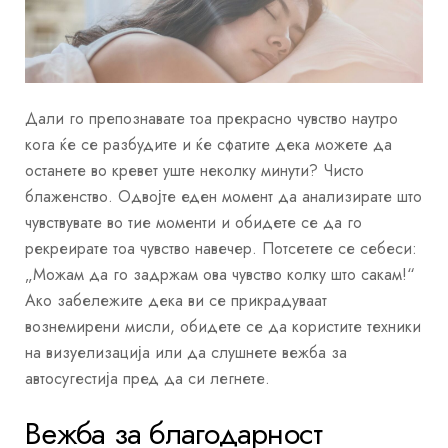
Дали го препознавате тоа прекрасно чувство наутро
кога ќе се разбудите и ќе сфатите дека можете да
останете во кревет уште неколку минути? Чисто
блаженство. Одвојте еден момент да анализирате што
чувствувате во тие моменти и обидете се да го
рекреирате тоа чувство навечер. Потсетете се себеси:
„Можам да го задржам ова чувство колку што сакам!“
Ако забележите дека ви се прикрадуваат
вознемирени мисли, обидете се да користите техники
на визуелизација или да слушнете вежба за
автосугестија пред да си легнете.
Вежба за благодарност