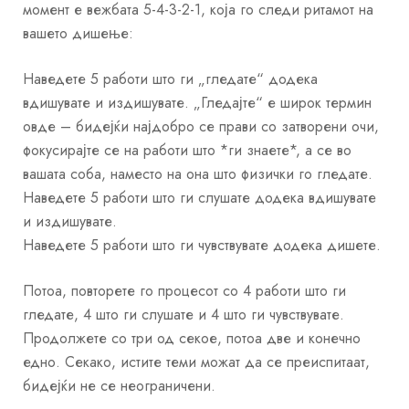
момент е вежбата 5-4-3-2-1, која го следи ритамот на
вашето дишење:
Наведете 5 работи што ги „гледате“ додека
вдишувате и издишувате. „Гледајте“ е широк термин
овде – бидејќи најдобро се прави со затворени очи,
фокусирајте се на работи што *ги знаете*, а се во
вашата соба, наместо на она што физички го гледате.
Наведете 5 работи што ги слушате додека вдишувате
и издишувате.
Наведете 5 работи што ги чувствувате додека дишете.
Потоа, повторете го процесот со 4 работи што ги
гледате, 4 што ги слушате и 4 што ги чувствувате.
Продолжете со три од секое, потоа две и конечно
едно. Секако, истите теми можат да се преиспитаат,
бидејќи не се неограничени.