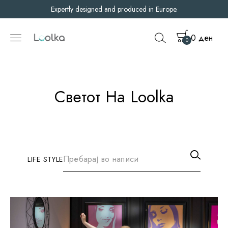
Expertly designed and produced in Europe.
0
ден
0
Светот На Loolka
LIFE STYLE