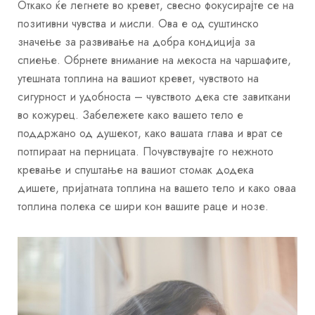
Откако ќе легнете во кревет, свесно фокусирајте се на
позитивни чувства и мисли. Ова е од суштинско
значење за развивање на добра кондиција за
спиење. Обрнете внимание на мекоста на чаршафите,
утешната топлина на вашиот кревет, чувството на
сигурност и удобноста – чувството дека сте завиткани
во кожурец. Забележете како вашето тело е
поддржано од душекот, како вашата глава и врат се
потпираат на перницата. Почувствувајте го нежното
кревање и спуштање на вашиот стомак додека
дишете, пријатната топлина на вашето тело и како оваа
топлина полека се шири кон вашите раце и нозе.